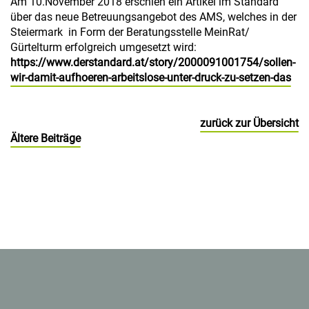
Am 10.November 2018 erschien ein Artikel im Standard
über das neue Betreuungsangebot des AMS, welches in der
Steiermark in Form der Beratungsstelle MeinRat/
Gürtelturm erfolgreich umgesetzt wird:
https://www.derstandard.at/story/2000091001754/sollen-
wir-damit-aufhoeren-arbeitslose-unter-druck-zu-setzen-das
zurück zur Übersicht
BEITRAGSNAVIGATION
Ältere Beiträge